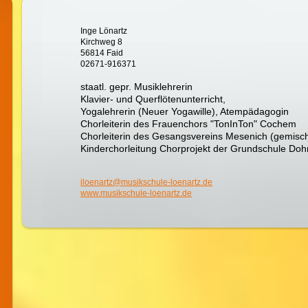
Inge Lönartz
Kirchweg 8
56814 Faid
02671-916371
staatl. gepr. Musiklehrerin
Klavier- und Querflötenunterricht,
Yogalehrerin (Neuer Yogawille), Atempädagogin
Chorleiterin des Frauenchors "TonInTon" Cochem
Chorleiterin des Gesangsvereins Mesenich (gemisch
Kinderchorleitung Chorprojekt der Grundschule Doh
iloenartz@musikschule-loenartz.de
www.musikschule-loenartz.de